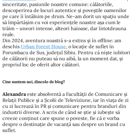
sinceritate, pasiunile noastre comune: călătoriile,
descoperirea de locuri autentice și poveștile oamenilor
pe care îi întâlnim pe drum. Ne-am dorit un spațiu unde
să împărtășim cu voi experiențele noastre așa cum le
trăim – uneori intense, alteori haioase, dar întotdeauna
reale.
Din 2024, aventura noastră s-a extins și în offline: am
deschis
Urban Forest House
, o locație de suflet în
Porumbacu de Sus, județul Sibiu. Pentru că niște iubitori
de călătorii nu puteau să nu aibă, la un moment dat, și
propriul loc de oferit altor călători.
Cine suntem noi, dincolo de blog?
Alexandra
este absolventă a Facultății de Comunicare și
Relații Publice și a Școlii de Televiziune, iar în viața de zi
cu zi lucrează în PR și comunicare pentru branduri din
industrii diverse. A scris de când se știe și iubește să
creeze conținut care spune o poveste, fie că e vorba
despre o destinație de vacanță sau despre un brand cu
suflet.