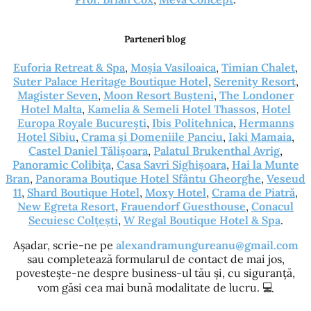
Parteneri blog
Euforia Retreat & Spa
,
Moșia Vasiloaica
,
Timian Chalet
,
Suter Palace Heritage Boutique Hotel
,
Serenity Resort
,
Magister Seven
,
Moon Resort Bușteni
,
The Londoner
Hotel Malta
,
Kamelia & Semeli Hotel Thassos
,
Hotel
Europa Royale București
,
Ibis Politehnica
,
Hermanns
Hotel Sibiu
,
Crama și Domeniile Panciu
,
Iaki Mamaia
,
Castel Daniel Tălișoara
,
Palatul Brukenthal Avrig
,
Panoramic Colibița
,
Casa Savri Sighișoara
,
Hai la Munte
Bran
,
Panorama Boutique Hotel Sfântu Gheorghe
,
Veseud
11
,
Shard Boutique Hotel
,
Moxy Hotel
,
Crama de Piatră
,
New Egreta Resort
,
Frauendorf Guesthouse
,
Conacul
Secuiesc Colțești
,
W Regal Boutique Hotel & Spa
.
Așadar, scrie-ne pe
alexandramungureanu@gmail.com
sau completează formularul de contact de mai jos,
povestește-ne despre business-ul tău și, cu siguranță,
vom găsi cea mai bună modalitate de lucru. 💻