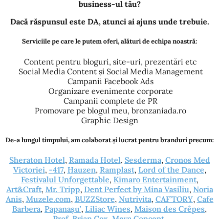
business-ul tău?
Dacă răspunsul este DA, atunci ai ajuns unde trebuie.
Serviciile pe care le putem oferi, alături de echipa noastră:
Content pentru bloguri, site-uri, prezentări etc
Social Media Content și Social Media Management
Campanii Facebook Ads
Organizare evenimente corporate
Campanii complete de PR
Promovare pe blogul meu, bronzaniada.ro
Graphic Design
De-a lungul timpului, am colaborat și lucrat pentru branduri precum:
Sheraton Hotel
,
Ramada Hotel
,
Sesderma
,
Cronos Med
Victoriei
,
-417
,
Hauzen
,
Ramplast
,
Lord of the Dance
,
Festivalul Unforgettable
,
Kimaro Entertainment
,
Art&Craft
,
Mr. Tripp
,
Dent Perfect by Mina Vasiliu
,
Noria
Anis
,
Muzele.com
,
BUZZStore
,
Nutrivita
,
CAF’TORY
,
Cafe
Barbera
,
Papanașu’
,
Liliac Wines
,
Maison des Crêpes
,
Prof. Brian Cox
,
Meva Concept
.