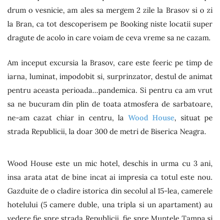
drum o vesnicie, am ales sa mergem 2 zile la Brasov si o zi
la Bran, ca tot descoperisem pe Booking niste locatii super
dragute de acolo in care voiam de ceva vreme sa ne cazam.
Am inceput excursia la Brasov, care este feeric pe timp de
iarna, luminat, impodobit si, surprinzator, destul de animat
pentru aceasta perioada…pandemica. Si pentru ca am vrut
sa ne bucuram din plin de toata atmosfera de sarbatoare,
ne-am cazat chiar in centru, la
Wood House
, situat pe
strada Republicii, la doar 300 de metri de Biserica Neagra.
Wood House este un mic hotel, deschis in urma cu 3 ani,
insa arata atat de bine incat ai impresia ca totul este nou.
Gazduite de o cladire istorica din secolul al 15-lea, camerele
hotelului (5 camere duble, una tripla si un apartament) au
vedere fie spre strada Republicii, fie spre Muntele Tampa si