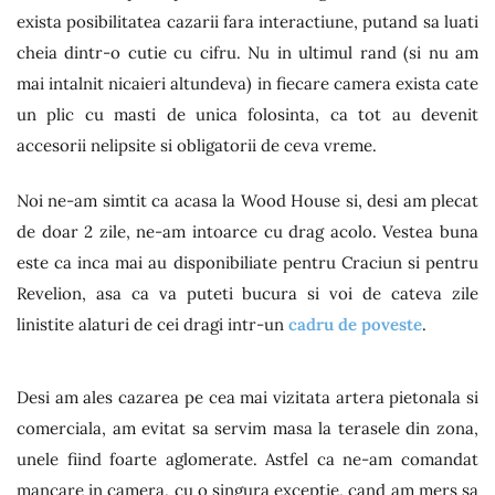
exista posibilitatea cazarii fara interactiune, putand sa luati
cheia dintr-o cutie cu cifru. Nu in ultimul rand (si nu am
mai intalnit nicaieri altundeva) in fiecare camera exista cate
un plic cu masti de unica folosinta, ca tot au devenit
accesorii nelipsite si obligatorii de ceva vreme.
Noi ne-am simtit ca acasa la Wood House si, desi am plecat
de doar 2 zile, ne-am intoarce cu drag acolo. Vestea buna
este ca inca mai au disponibiliate pentru Craciun si pentru
Revelion, asa ca va puteti bucura si voi de cateva zile
linistite alaturi de cei dragi intr-un
cadru de poveste
.
Desi am ales cazarea pe cea mai vizitata artera pietonala si
comerciala, am evitat sa servim masa la terasele din zona,
unele fiind foarte aglomerate. Astfel ca ne-am comandat
mancare in camera, cu o singura exceptie, cand am mers sa