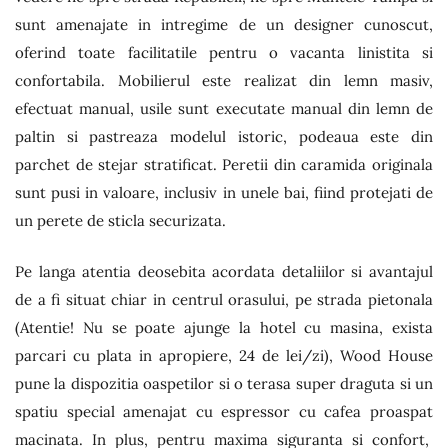
sunt amenajate in intregime de un designer cunoscut,
oferind toate facilitatile pentru o vacanta linistita si
confortabila. Mobilierul este realizat din lemn masiv,
efectuat manual, usile sunt executate manual din lemn de
paltin si pastreaza modelul istoric, podeaua este din
parchet de stejar stratificat. Peretii din caramida originala
sunt pusi in valoare, inclusiv in unele bai, fiind protejati de
un perete de sticla securizata.
Pe langa atentia deosebita acordata detaliilor si avantajul
de a fi situat chiar in centrul orasului, pe strada pietonala
(Atentie! Nu se poate ajunge la hotel cu masina, exista
parcari cu plata in apropiere, 24 de lei/zi), Wood House
pune la dispozitia oaspetilor si o terasa super draguta si un
spatiu special amenajat cu espressor cu cafea proaspat
macinata. In plus, pentru maxima siguranta si confort,