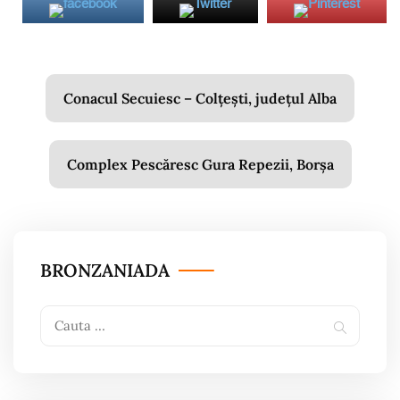
Navigare
Conacul Secuiesc – Colțești, județul Alba
în
articole
Complex Pescăresc Gura Repezii, Borșa
BRONZANIADA
Search
Search
for: