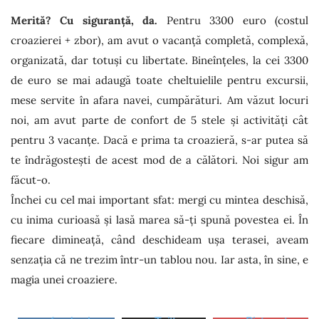
Merită? Cu siguranță, da.
Pentru 3300 euro (costul
croazierei + zbor), am avut o vacanță completă, complexă,
organizată, dar totuși cu libertate. Bineînțeles, la cei 3300
de euro se mai adaugă toate cheltuielile pentru excursii,
mese servite în afara navei, cumpărături. Am văzut locuri
noi, am avut parte de confort de 5 stele și activități cât
pentru 3 vacanțe. Dacă e prima ta croazieră, s-ar putea să
te îndrăgostești de acest mod de a călători. Noi sigur am
făcut-o.
Închei cu cel mai important sfat: mergi cu mintea deschisă,
cu inima curioasă și lasă marea să-ți spună povestea ei. În
fiecare dimineață, când deschideam ușa terasei, aveam
senzația că ne trezim într-un tablou nou. Iar asta, în sine, e
magia unei croaziere.