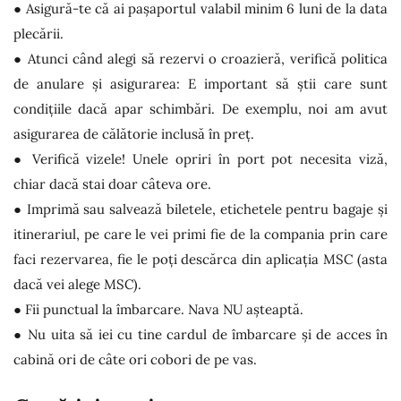
● Asigură-te că ai pașaportul valabil minim 6 luni de la data
plecării.
● Atunci când alegi să rezervi o croazieră, verifică politica
de anulare și asigurarea: E important să știi care sunt
condițiile dacă apar schimbări. De exemplu, noi am avut
asigurarea de călătorie inclusă în preț.
● Verifică vizele! Unele opriri în port pot necesita viză,
chiar dacă stai doar câteva ore.
● Imprimă sau salvează biletele, etichetele pentru bagaje și
itinerariul, pe care le vei primi fie de la compania prin care
faci rezervarea, fie le poți descărca din aplicația MSC (asta
dacă vei alege MSC).
● Fii punctual la îmbarcare. Nava NU așteaptă.
● Nu uita să iei cu tine cardul de îmbarcare și de acces în
cabină ori de câte ori cobori de pe vas.