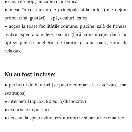
● cazare 7 nopți în cabină cu terasă
● mese în restaurantele principale și la bufet (mic dejun,
prânz, cină, gustări) + apă, ceaiuri, cafea
● acces la toate facilitățile comune: piscine, sală de fitness,
teatru, spectacole live, baruri (fără consumație dacă nu
optezi pentru pachetul de băuturi), aqua park, zone de
relaxare.
Nu au fost incluse:
● pachetul de băuturi (se poate cumpăra la rezervare, mai
avantajos)
● internetul (aprox. 90 euro/dispozitiv)
● excursiile în porturi
● accesul la spa, cazino, restaurantele și barurile tematice