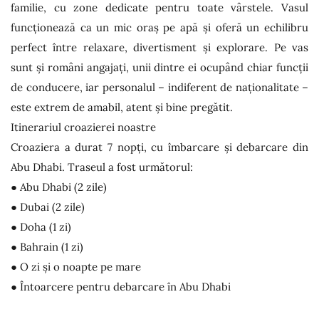
familie, cu zone dedicate pentru toate vârstele. Vasul
funcționează ca un mic oraș pe apă și oferă un echilibru
perfect între relaxare, divertisment și explorare. Pe vas
sunt și români angajați, unii dintre ei ocupând chiar funcții
de conducere, iar personalul – indiferent de naționalitate –
este extrem de amabil, atent și bine pregătit.
Itinerariul croazierei noastre
Croaziera a durat 7 nopți, cu îmbarcare și debarcare din
Abu Dhabi. Traseul a fost următorul:
● Abu Dhabi (2 zile)
● Dubai (2 zile)
● Doha (1 zi)
● Bahrain (1 zi)
● O zi și o noapte pe mare
● Întoarcere pentru debarcare în Abu Dhabi