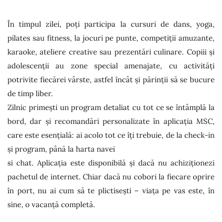
În timpul zilei, poți participa la cursuri de dans, yoga,
pilates sau fitness, la jocuri pe punte, competiții amuzante,
karaoke, ateliere creative sau prezentări culinare. Copiii și
adolescenții au zone special amenajate, cu activități
potrivite fiecărei vârste, astfel încât și părinții să se bucure
de timp liber.
Zilnic primești un program detaliat cu tot ce se întâmplă la
bord, dar și recomandări personalizate în aplicația MSC,
care este esențială: ai acolo tot ce îți trebuie, de la check-in
și program, până la harta navei
si chat. Aplicația este disponibilă și dacă nu achiziționezi
pachetul de internet. Chiar dacă nu cobori la fiecare oprire
în port, nu ai cum să te plictisești – viața pe vas este, în
sine, o vacanță completă.