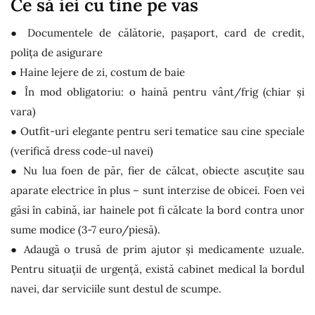
Ce să iei cu tine pe vas
● Documentele de călătorie, pașaport, card de credit,
polița de asigurare
● Haine lejere de zi, costum de baie
● În mod obligatoriu: o haină pentru vânt/frig (chiar și
vara)
● Outfit-uri elegante pentru seri tematice sau cine speciale
(verifică dress code-ul navei)
● Nu lua foen de păr, fier de călcat, obiecte ascuțite sau
aparate electrice în plus – sunt interzise de obicei. Foen vei
găsi în cabină, iar hainele pot fi călcate la bord contra unor
sume modice (3-7 euro/piesă).
● Adaugă o trusă de prim ajutor și medicamente uzuale.
Pentru situații de urgență, există cabinet medical la bordul
navei, dar serviciile sunt destul de scumpe.