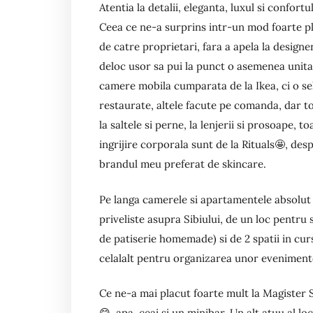
Atentia la detalii, eleganta, luxul si confor
Ceea ce ne-a surprins intr-un mod foarte pl
de catre proprietari, fara a apela la designe
deloc usor sa pui la punct o asemenea unitate
camere mobila cumparata de la Ikea, ci o sel
restaurate, altele facute pe comanda, dar t
la saltele si perne, la lenjerii si prosoape, 
ingrijire corporala sunt de la Rituals🤩, de
brandul meu preferat de skincare.
Pe langa camerele si apartamentele absolut
priveliste asupra Sibiului, de un loc pentru s
de patiserie homemade) si de 2 spatii in cur
celalalt pentru organizarea unor eveniment
Ce ne-a mai placut foarte mult la Magister 
😋, apa, ceai si un minibar. Un alt atuu al lo