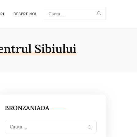
Search
RI
DESPRE NOI
Search
ntrul Sibiului
for:
BRONZANIADA
Search
Search
for: