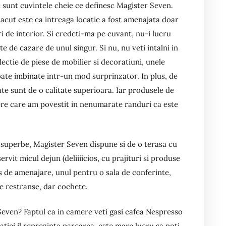
tul sunt cuvintele cheie ce definesc Magister Seven.
acut este ca intreaga locatie a fost amenajata doar
ri de interior. Si credeti-ma pe cuvant, nu-i lucru
 de cazare de unul singur. Si nu, nu veti intalni in
ectie de piese de mobilier si decoratiuni, unele
oate imbinate intr-un mod surprinzator. In plus, de
toate sunt de o calitate superioara. Iar produsele de
spre care am povestit in nenumarate randuri ca este
 superbe, Magister Seven dispune si de o terasa cu
ervit micul dejun (deliiiicios, cu prajituri si produse
s de amenajare, unul pentru o sala de conferinte,
e restranse, dar cochete.
Seven? Faptul ca in camere veti gasi cafea Nespresso
catiei il reprezinta parcarea, este mare lucru sa poti