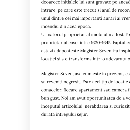
deoarece initialele lui sunt gravate pe anca
intrare, pe care este trecut si anul de reco
unul dintre cei mai importanti aurari ai vre
incendiu din acea epoca.
Urmatorul proprietar al imobilului a fost Tobi
proprietar al casei intre 1630-1645. Faptul ca
astazi adaposteste Magister Seven i-a inspir
locatiei si a o transforma intr-o adevarata 
Magister Seven, asa cum este in prezent, es
sa reveniti negresit. Este acel tip de locatie
conacelor, fiecare apartament sau camera fii
bun gust. Noi am avut oportunitatea de a ve
inceputul articolului, nerabdarea si curioz
durata intregului sejur.