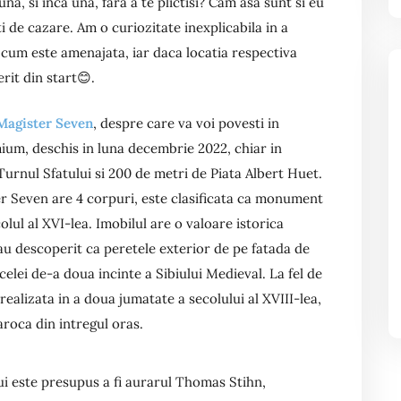
una, si inca una, fara a te plictisi? Cam asa sunt si eu
i de cazare. Am o curiozitate inexplicabila in a
 cum este amenajata, iar daca locatia respectiva
rit din start😊.
Magister Seven
, despre care va voi povesti in
mium, deschis in luna decembrie 2022, chiar in
e Turnul Sfatului si 200 de metri de Piata Albert Huet.
r Seven are 4 corpuri, este clasificata ca monument
olul al XVI-lea. Imobilul are o valoare istorica
 au descoperit ca peretele exterior de pe fatada de
 celei de-a doua incinte a Sibiului Medieval. La fel de
ealizata in a doua jumatate a secolului al XVIII-lea,
aroca din intregul oras.
lui este presupus a fi aurarul Thomas Stihn,