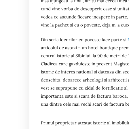
insa ajungeau la final, iar tu mai cereai inca 
cand vine vorba de descoperit case si unitat
vedea ce ascunde fiecare incapere in parte,
vine la pachet si cu o poveste, deja m-a cuce
Din seria locurilor cu poveste face parte si
articolul de astazi – un hotel boutique pre
centrul istoric al Sibiului, la 90 de metri d
Cladirea care gazduieste in prezent Magiste
istoric de interes national si dateaza din sec
deosebita, deoarece arheologii si arhitectii
vest se suprapune cu zidul de fortificatie al
importanta este si scara de factura baroca, r
una dintre cele mai vechi scari de factura b
Primul proprietar atestat istoric al imobilu