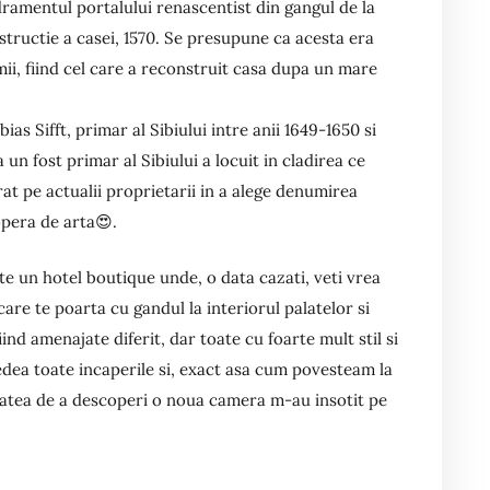
dramentul portalului renascentist din gangul de la
nstructie a casei, 1570. Se presupune ca acesta era
mii, fiind cel care a reconstruit casa dupa un mare
as Sifft, primar al Sibiului intre anii 1649-1650 si
 un fost primar al Sibiului a locuit in cladirea ce
at pe actualii proprietarii in a alege denumirea
opera de arta😍.
te un hotel boutique unde, o data cazati, veti vrea
 care te poarta cu gandul la interiorul palatelor si
nd amenajate diferit, dar toate cu foarte mult stil si
dea toate incaperile si, exact asa cum povesteam la
itatea de a descoperi o noua camera m-au insotit pe