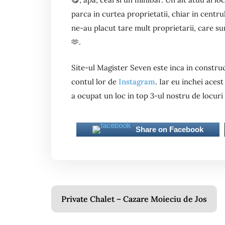
parca in curtea proprietatii, chiar in centrul
ne-au placut tare mult proprietarii, care su
🫶.
Site-ul Magister Seven este inca in construct
contul lor de
Instagram
. Iar eu inchei aces
a ocupat un loc in top 3-ul nostru de locur
Share on Facebook
Navigare
Private Chalet – Cazare Moieciu de Jos
în