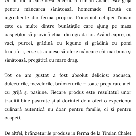
Un alt lucru care ne-a cucerit la Timian Chalet este grija
pentru mâncarea sănătoasă, homemade, făcută cu
ingrediente din ferma proprie. Principiul echipei Timian
este ca multe dintre bunătățile care ajung pe masa
oaspeților să provină chiar din ograda lor. Având capre, oi,
vaci, purcei, grădină cu legume și grădină cu pomi
fructiferi, ei se străduiesc să ofere mâncare cât mai bună și
sănătoasă, pregătită cu mare drag.
Tot ce am gustat a fost absolut delicios: zacusca,
dulcețurile, mezelurile, brânzeturile – toate preparate aici,
cu grijă și pasiune. Fiecare produs este rezultatul unor
tradiții bine păstrate și al dorinței de a oferi o experiență
culinară autentică nu doar pentru familie, ci și pentru
oaspeți.
De altfel, brânzeturile produse în ferma de la Timian Chalet