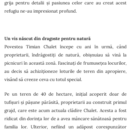
grija pentru detalii și pasiunea celor care au creat acest
refugiu ne-au impresionat profund.
Un vis născut din dragoste pentru natură
Povestea Timian Chalet începe cu ani în urmă, când
proprietarii, îndrăgostiți de natură, obișnuiau să vină la
picnicuri în această zonă. Fascinați de frumusețea locurilor,
au decis să achiziționeze loturile de teren din apropiere,
visând să creeze ceva cu totul special.
Pe un teren de 40 de hectare, inițial acoperit doar de
tufișuri și pășune părăsită, proprietarii au construit primul
grajd, care este acum actuala clădire Chalet. Acesta a fost
ridicat din dorința lor de a avea mâncare sănătoasă pentru
familia lor. Ulterior, nefiind un adăpost corespunzător