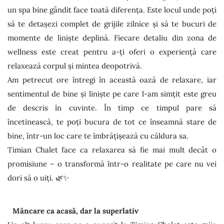
un spa bine gândit face toată diferența. Este locul unde poți
să te detașezi complet de grijile zilnice și să te bucuri de
momente de liniște deplină. Fiecare detaliu din zona de
wellness este creat pentru a-ți oferi o experiență care
relaxează corpul și mintea deopotrivă.
Am petrecut ore întregi în această oază de relaxare, iar
sentimentul de bine și liniște pe care l-am simțit este greu
de descris în cuvinte. În timp ce timpul pare să
încetinească, te poți bucura de tot ce înseamnă stare de
bine, într-un loc care te îmbrățișează cu căldura sa.
Timian Chalet face ca relaxarea să fie mai mult decât o
promisiune – o transformă într-o realitate pe care nu vei
dori să o uiți. 🌿✨
Mâncare ca acasă, dar la superlativ