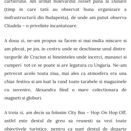
cartierului. Am urmat bulevardul Jozsef pana la Dunare
(timp in care tatii au observat buna organizare a
insfrastructurii din Budapesta), de unde am putut observa
Citadela – o priveliste incantatoare.
A doua zi, ne-am propus sa facem si mai multa miscare si
am plecat, pe jos, in centru unde se deschisese unul dintre
targurile de Craciun si bineinteles unde incerci, mananci si
cumperi tot ce se poate si are legatura cu Ungaria. Ne-am
petrecut acolo toata ziua, mai ales ca atmosfera era una
chiar festiva si am luat la rand toate tarabele si magazinele
cu suvenire, Alexandra fiind o mare colectionara de
magneti si globuri.
A treia zi, am decis sa folosim City Bus – Hop On Hop Off,
astfel este destul de greu sa reusesti sa vezi toate
obiectivele turistice, pentru ca sunt destul de departe