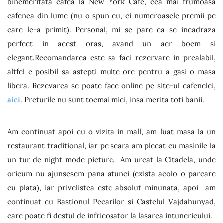
binemeritata cafea la New York Cafe, cea mai frumoasa
cafenea din lume (nu o spun eu, ci numeroasele premii pe
care le-a primit). Personal, mi se pare ca se incadraza
perfect in acest oras, avand un aer boem si
elegant.Recomandarea este sa faci rezervare in prealabil,
altfel e posibil sa astepti multe ore pentru a gasi o masa
libera. Rezevarea se poate face online pe site-ul cafenelei,
aici
. Preturile nu sunt tocmai mici, insa merita toti banii.
Am continuat apoi cu o vizita in mall, am luat masa la un
restaurant traditional, iar pe seara am plecat cu masinile la
un tur de night mode picture. Am urcat la Citadela, unde
oricum nu ajunsesem pana atunci (exista acolo o parcare
cu plata), iar privelistea este absolut minunata, apoi am
continuat cu Bastionul Pecarilor si Castelul Vajdahunyad,
care poate fi destul de infricosator la lasarea intunericului.