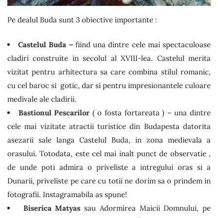
Pe dealul Buda sunt 3 obiective importante :
Castelul Buda –
fiind una dintre cele mai spectaculoase
cladiri construite in secolul al XVIII-lea. Castelul merita
vizitat pentru arhitectura sa care combina stilul romanic,
cu cel baroc si gotic, dar si pentru impresionantele culoare
medivale ale cladirii.
Bastionul Pescarilor
( o fosta fortareata ) – una dintre
cele mai vizitate atractii turistice din Budapesta datorita
asezarii sale langa Castelul Buda, in zona medievala a
orasului. Totodata, este cel mai inalt punct de observatie ,
de unde poti admira o priveliste a intregului oras si a
Dunarii, priveliste pe care cu totii ne dorim sa o prindem in
fotografii. Instagramabila as spune!
Biserica Matyas
sau Adormirea Maicii Domnului, pe