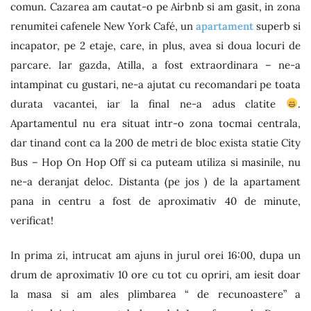
comun. Cazarea am cautat-o pe Airbnb si am gasit, in zona
renumitei cafenele New York Café, un
apartament
superb si
incapator, pe 2 etaje, care, in plus, avea si doua locuri de
parcare. Iar gazda, Atilla, a fost extraordinara – ne-a
intampinat cu gustari, ne-a ajutat cu recomandari pe toata
durata vacantei, iar la final ne-a adus clatite
.
Apartamentul nu era situat intr-o zona tocmai centrala,
dar tinand cont ca la 200 de metri de bloc exista statie City
Bus – Hop On Hop Off si ca puteam utiliza si masinile, nu
ne-a deranjat deloc. Distanta (pe jos ) de la apartament
pana in centru a fost de aproximativ 40 de minute,
verificat!
In prima zi, intrucat am ajuns in jurul orei 16:00, dupa un
drum de aproximativ 10 ore cu tot cu opriri, am iesit doar
la masa si am ales plimbarea “ de recunoastere” a