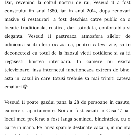
Dar, revenind la coltul nostru de rai, Veseud 11 a fost
construita iin anul 1880, iar in anul 2014, dupa renovari
masive si restaurari, a fost deschisa catre public ca o
locatie traditionala, rustica, dar, totodata, confortabila si
eleganta. Veseud 11 pastreaza atmosfera zilelor de
odinioara si iti ofera ocazia ca, pentru cateva zile, sa te
deconectezi cu totul de la haosul vietii cotidiene si sa iti
regasesti linistea interioara. In camere nu exista
televizioare, insa internetul functioneaza extrem de bine,
asta in cazul in care totusi trebuie sa mai trimiti cateva
emailuri 🤓.
Veseud 11 poate gazdui pana la 28 de persoane in casute,
camere si apartamente. Noi am fost cazati in Casa 17, iar
locul meu preferat a fost langa semineu, bineinteles, cu o
carte in mana. Pe langa spatiile destinate cazarii, in incinta