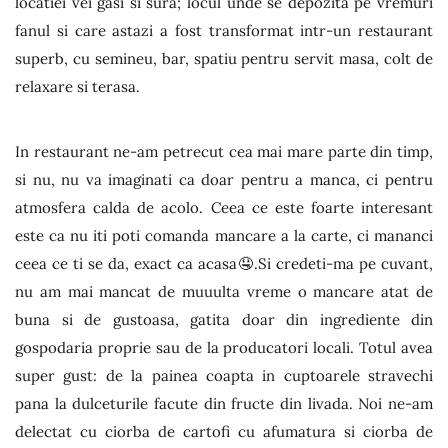
locatiei vei gasi si sura; locul unde se depozita pe vremuri
fanul si care astazi a fost transformat intr-un restaurant
superb, cu semineu, bar, spatiu pentru servit masa, colt de
relaxare si terasa.
In restaurant ne-am petrecut cea mai mare parte din timp,
si nu, nu va imaginati ca doar pentru a manca, ci pentru
atmosfera calda de acolo. Ceea ce este foarte interesant
este ca nu iti poti comanda mancare a la carte, ci mananci
ceea ce ti se da, exact ca acasa🤤.Si credeti-ma pe cuvant,
nu am mai mancat de muuulta vreme o mancare atat de
buna si de gustoasa, gatita doar din ingrediente din
gospodaria proprie sau de la producatori locali. Totul avea
super gust: de la painea coapta in cuptoarele stravechi
pana la dulceturile facute din fructe din livada. Noi ne-am
delectat cu ciorba de cartofi cu afumatura si ciorba de