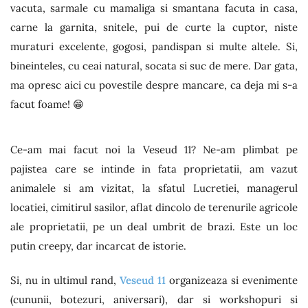
vacuta, sarmale cu mamaliga si smantana facuta in casa,
carne la garnita, snitele, pui de curte la cuptor, niste
muraturi excelente, gogosi, pandispan si multe altele. Si,
bineinteles, cu ceai natural, socata si suc de mere. Dar gata,
ma opresc aici cu povestile despre mancare, ca deja mi s-a
facut foame! 😁
Ce-am mai facut noi la Veseud 11? Ne-am plimbat pe
pajistea care se intinde in fata proprietatii, am vazut
animalele si am vizitat, la sfatul Lucretiei, managerul
locatiei, cimitirul sasilor, aflat dincolo de terenurile agricole
ale proprietatii, pe un deal umbrit de brazi. Este un loc
putin creepy, dar incarcat de istorie.
Si, nu in ultimul rand,
Veseud 11
organizeaza si evenimente
(cununii, botezuri, aniversari), dar si workshopuri si